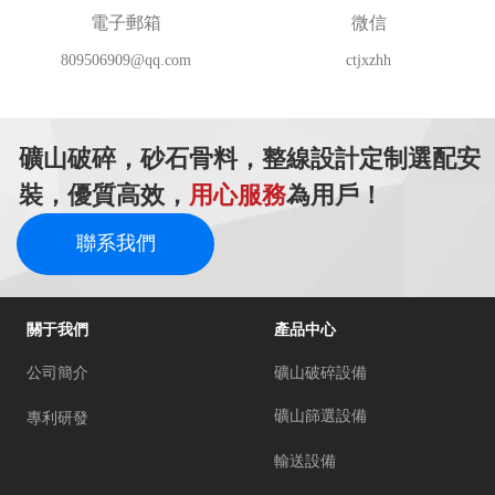
電子郵箱
微信
809506909@qq.com
ctjxzhh
礦山破碎，砂石骨料，整線設計定制選配安
裝，優質高效，
用心服務
為用戶！
聯系我們
關于我們
產品中心
公司簡介
礦山破碎設備
礦山篩選設備
專利研發
輸送設備