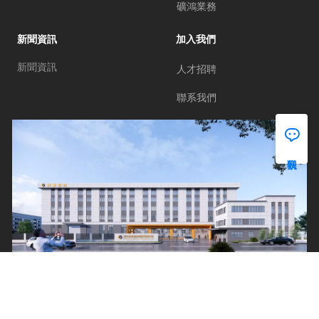
礦鴻業務
新聞資訊
加入我們
新聞資訊
人才招聘
聯系我們
򡂈
?2023 機械設備模板 版權所有