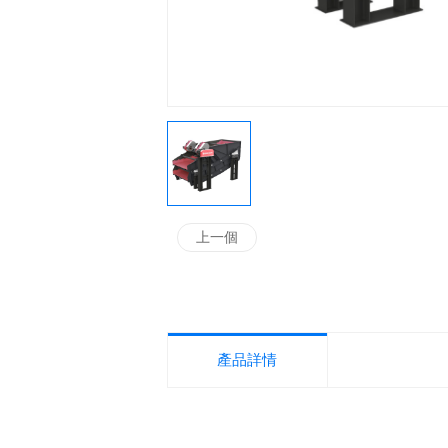
上一個
產品詳情