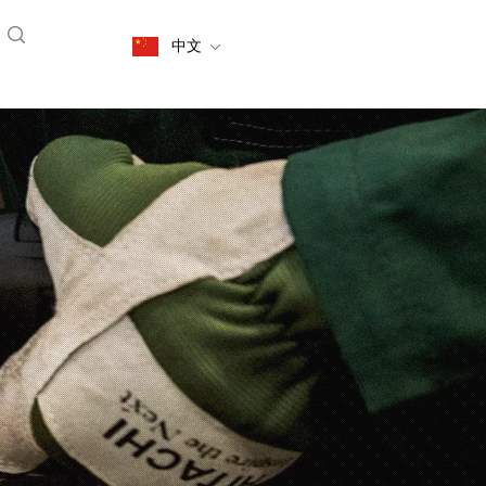
中文
利技術
新系列
產品
JC顎式
術開發的跑道上，我們從未停