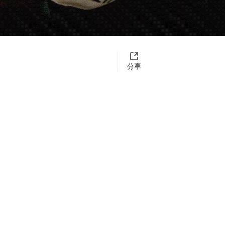
，奮斗不息，創新不止!
碎機
C
TNQ系
分享
V型深腔
列智能液
壓對輥機
全國首創自