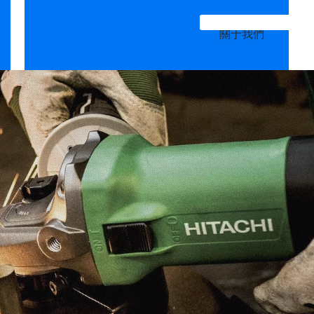
關于我們
公司簡介
專
在新技